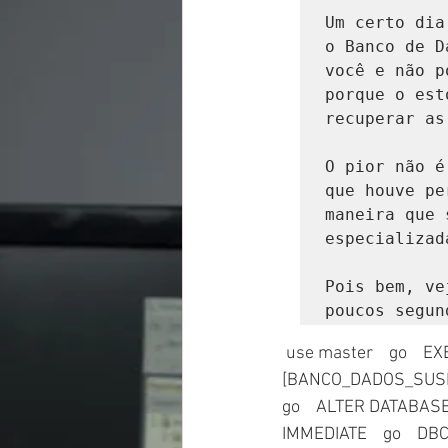
Um certo dia
o Banco de D
você e não p
porque o est
recuperar as
O pior não é
que houve pe
maneira que 
especializada
Pois bem, ve
poucos segun
 use master    go    EXEC sp_resetstatus [BANCO_DADOS_SUSPECT];    go    ALTER DATABASE 
[BANCO_DADOS_SUSPE
go    ALTER DATABA
IMMEDIATE    go    