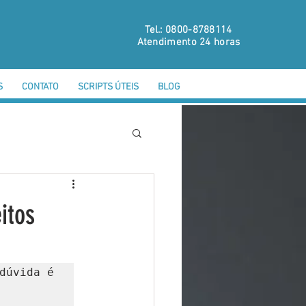
Tel.: 0800-8788114
Atendimento 24 horas
S
CONTATO
SCRIPTS ÚTEIS
BLOG
itos
dúvida é 