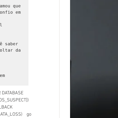
amou que 
onfio em 
 
ê saber 
oltar da 
m 
S_SUSPECT])    
LBACK 
TA_LOSS)    go 