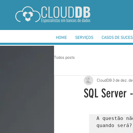
HOME
SERVIÇOS
CASOS DE SUCE
Todos posts
CloudDB
3 de dez. d
SQL Server 
A questão nã
quando será?
