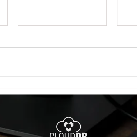
Você Sabe de Onde Veio Esse Restore?
Docum
Esse Script Sabe.
Reapli
O Script SQL que Todo DBA
Você 
Gostaria de Ter Descoberto Antes
resta
Existem dois tipos de times de
Refre
banco de dados: Os que acham
Mover
que sabem de onde veio um banco
começ
restaurado… E os que conseguem
usuár
provar isso em seg
granu