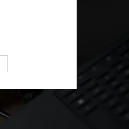
entação Técnica — Backup e
cação de Permissões (SQL Server)
já perdeu o sono tentando
urar permissões após um
sh de Banco de Dados? 🛡️
 dados é fácil. O pesadelo
a quando as permissões de
ios, roles e acessos
lares se perdem