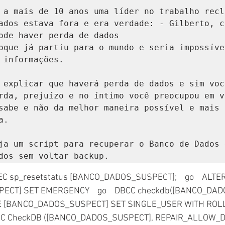
 a mais de 10 anos uma líder no trabalho recl
ados estava fora e era verdade: - Gilberto, c
ode haver perda de dados

oque já partiu para o mundo e seria impossível
 informações.

 explicar que haverá perda de dados e sim voc
rda, prejuízo e no íntimo você preocupou em v
sabe e não da melhor maneira possível e mais 
.

ja um script para recuperar o Banco de Dados e
dos sem voltar backup.
CT] SET EMERGENCY    go    DBCC checkdb([BANCO_DADO
SE [BANCO_DADOS_SUSPECT] SET SINGLE_USER WITH ROL
DBCC CheckDB ([BANCO_DADOS_SUSPECT], REPAIR_ALLOW_DA