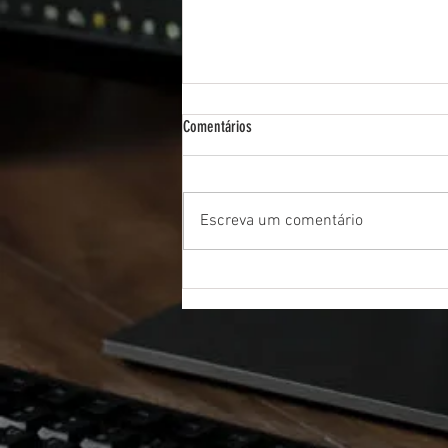
Comentários
Escreva um comentário
"De 0 a 60": Mudando para checkpoints
indiretos