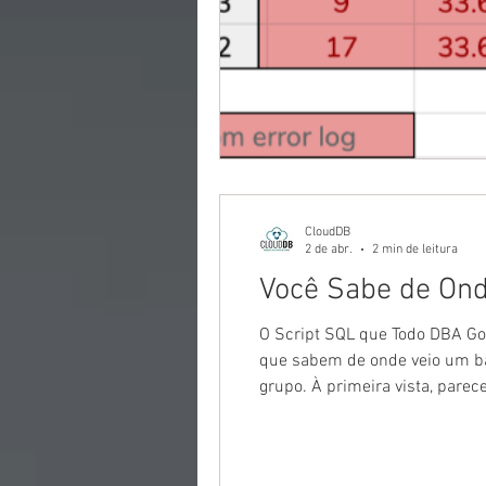
CloudDB
2 de abr.
2 min de leitura
Você Sabe de Ond
O Script SQL que Todo DBA Go
que sabem de onde veio um ba
grupo. À primeira vista, pare
já enfrentou: Descobrir exata
d