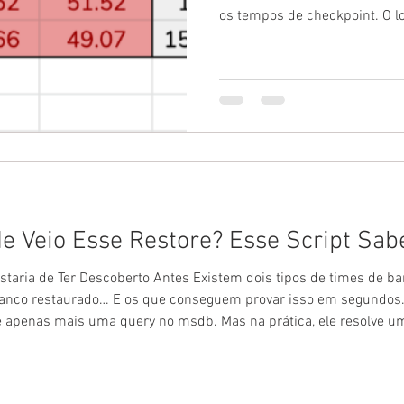
os tempos de checkpoint. O lo
um número alarmante de ent
FlushCache: cleaned up 3940
65544 ms (avoided 21 new dir
writes per second: 4306.30 w
46.96 MB/sec, I/O saturation
101117 last target outstandin
e Veio Esse Restore? Esse Script Sab
staria de Ter Descoberto Antes Existem dois tipos de times de 
nco restaurado… E os que conseguem provar isso em segundos. 
ce apenas mais uma query no msdb. Mas na prática, ele resolve 
mente de onde veio um restore. Por que isso importa Restores ac