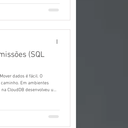
missões (SQL
over dados é fácil. O
o caminho. Em ambientes
pe na CloudDB desenvolveu um
segurança atual. ✅ Auditoria: