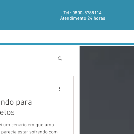
Tel.: 0800-8788114
Atendimento 24 horas
S
CONTATO
SCRIPTS ÚTEIS
BLOG
ando para
retos
vi um cenário em que uma
 parecia estar sofrendo com