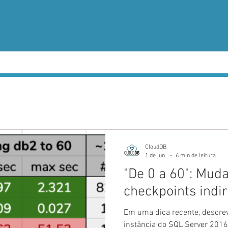
SSO
QUEM SOMOS
TESTEMUNHOS
TECNOLOGIAS
SERVIÇO
CloudDB
1 de jun.
6 min de leitura
"De 0 a 60": Mud
checkpoints indi
Em uma dica recente, descre
instância do SQL Server 2016