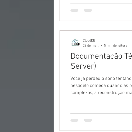
CloudDB
22 de mar.
5 min de leitura
Documentação Té
Server)
Você já perdeu o sono tentand
pesadelo começa quando as pe
complexos, a reconstrução ma
pacote de procedures que auto
Histórico de q