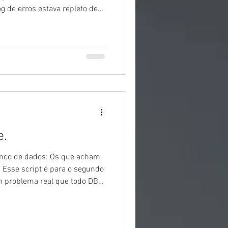
g de erros estava repleto de
radas FlushCache como esta:
31 bufs with 282252 writes in
ty bufs) for db 19:0 average
rites/sec average throughput:
: 53644, context switches
g: 63
e.
banco de dados: Os que acham
Esse script é para o segundo
um problema real que todo DBA
ontecem o tempo todo: refresh