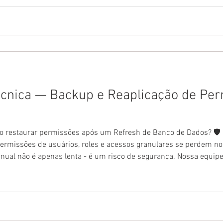
cnica — Backup e Reaplicação de Per
o restaurar permissões após um Refresh de Banco de Dados? 🛡️ M
rmissões de usuários, roles e acessos granulares se perdem n
nual não é apenas lenta - é um risco de segurança. Nossa equi
matiza o ciclo completo: ✅ Captura: Mapeia toda a estrutura de 