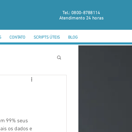
Tel.: 0800-8788114
Atendimento 24 horas
S
CONTATO
SCRIPTS ÚTEIS
BLOG
 em 99% seus 
ais os dados e 