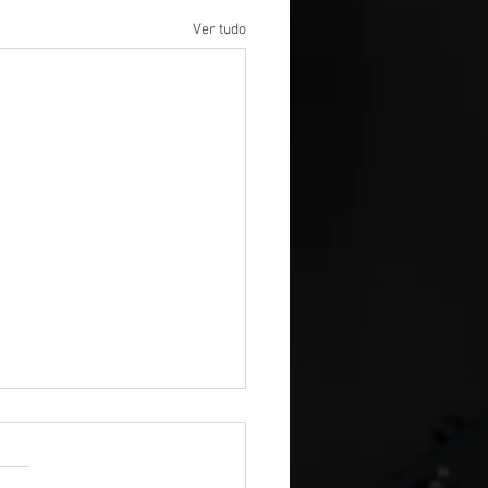
Ver tudo
entação Técnica — Backup e
cação de Permissões (SQL Server)