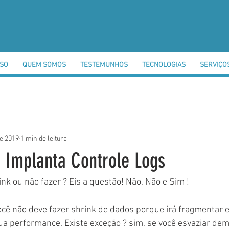
SSO
QUEM SOMOS
TESTEMUNHOS
TECNOLOGIAS
SERVIÇO
de 2019
1 min de leitura
- Implanta Controle Logs
rink ou não fazer ? Eis a questão! Não, Não e Sim !
ocê não deve fazer shrink de dados porque irá fragmentar
sua performance. Existe exceção ? sim, se você esvaziar dem