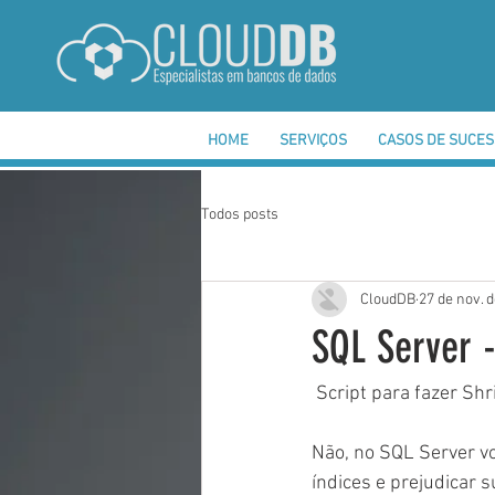
HOME
SERVIÇOS
CASOS DE SUCE
Todos posts
CloudDB
27 de nov. 
SQL Server 
 Script para fazer Sh
Não, no SQL Server v
índices e prejudicar 