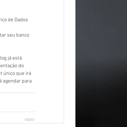
nco de Dados 
tar seu banco 
og já está 
mentação do 
 único que irá 
já agendar para 