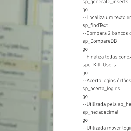
sp_generate_inserts 
go
--Localiza um texto e
sp_findText 
--Compara 2 bancos 
sp_CompareDB
go
--Finaliza todas con
spu_Kill_Users
go
--Acerta logins órfão
sp_acerta_logins
go
--Utilizada pela sp_h
sp_hexadecimal
go
--Utilizada mover log