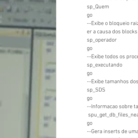
sp_Quem
go
--Exibe o bloqueio rai
er a causa dos blocks
sp_operador 
go
--Exibe todos os proc
sp_executando
go
--Exibe tamanhos dos
sp_SDS
go
--Informacao sobre t
 spu_get_db_files_ne
go
--Gera inserts de um