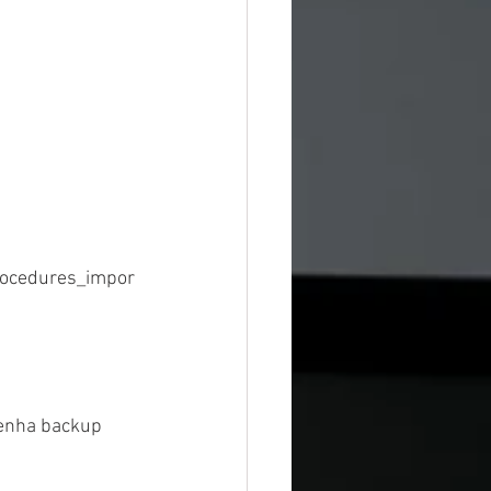
rocedures_impor
tenha backup