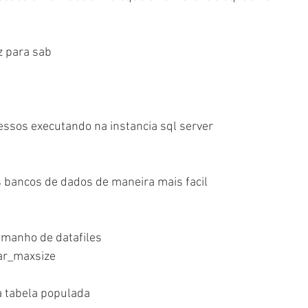
z para sab
essos executando na instancia sql server
 bancos de dados de maneira mais facil
amanho de datafiles
ar_maxsize
a tabela populada