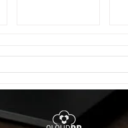
Você Sabe de Onde Veio Esse Restore?
Docum
Esse Script Sabe.
Reapli
O Script SQL que Todo DBA
Você 
Gostaria de Ter Descoberto Antes
resta
Existem dois tipos de times de
Refre
banco de dados: Os que acham
Mover
que sabem de onde veio um banco
começ
restaurado… E os que conseguem
usuár
provar isso em seg
granu