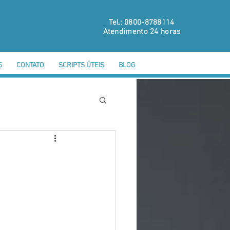
Tel.: 0800-8788114
Atendimento 24 horas
S
CONTATO
SCRIPTS ÚTEIS
BLOG