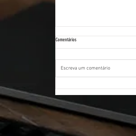
Comentários
Escreva um comentário
"De 0 a 60": Mudando para checkpoints
indiretos