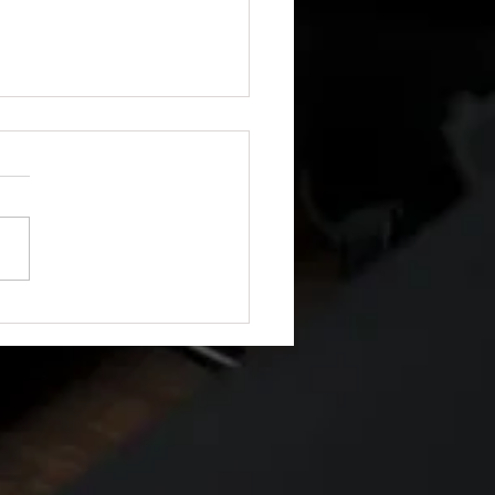
entação Técnica — Backup e
cação de Permissões (SQL Server)
já perdeu o sono tentando
urar permissões após um
sh de Banco de Dados? 🛡️
 dados é fácil. O pesadelo
a quando as permissões de
ios, roles e acessos
lares se perdem