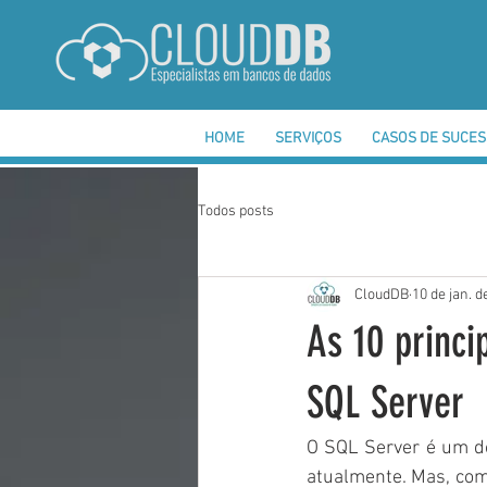
HOME
SERVIÇOS
CASOS DE SUCE
Todos posts
CloudDB
10 de jan. d
As 10 princi
SQL Server
O SQL Server é um d
atualmente. Mas, com