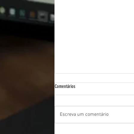
Comentários
Escreva um comentário
"De 0 a 60": Mudando para checkpoints