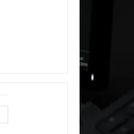
entação Técnica — Backup e
cação de Permissões (SQL Server)
já perdeu o sono tentando
urar permissões após um
sh de Banco de Dados? 🛡️
 dados é fácil. O pesadelo
a quando as permissões de