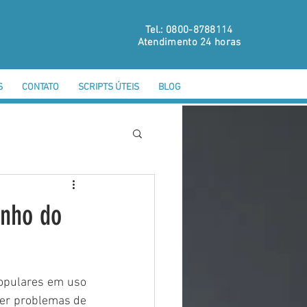
Tel.: 0800-8788114
Atendimento 24 horas
S
CONTATO
SCRIPTS ÚTEIS
BLOG
enho do
pulares em uso 
er problemas de 