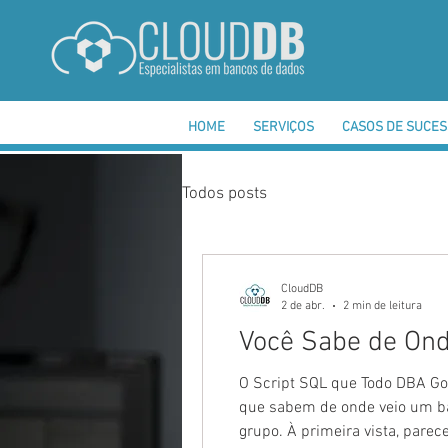
HOME
SERVIÇOS
CASOS DE SUCE
Todos posts
CloudDB
2 de abr.
2 min de leitura
Você Sabe de Ond
O Script SQL que Todo DBA Go
que sabem de onde veio um ba
grupo. À primeira vista, pare