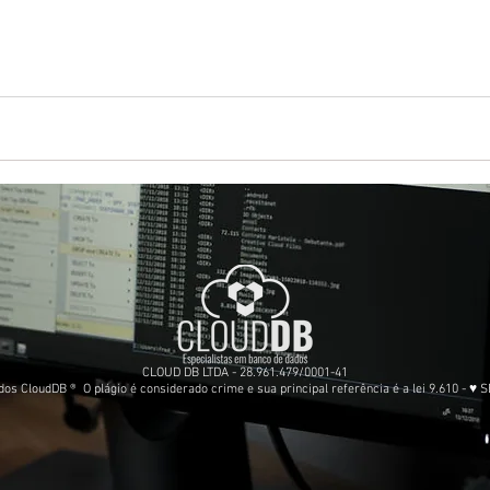
mente de onde veio um restore. Por que isso importa Restores ac
CLOUD DB LTDA - 28.961.479/0001-41
os CloudDB ® O plágio é considerado crime e sua principal referência é a lei 9.610 - ♥
S