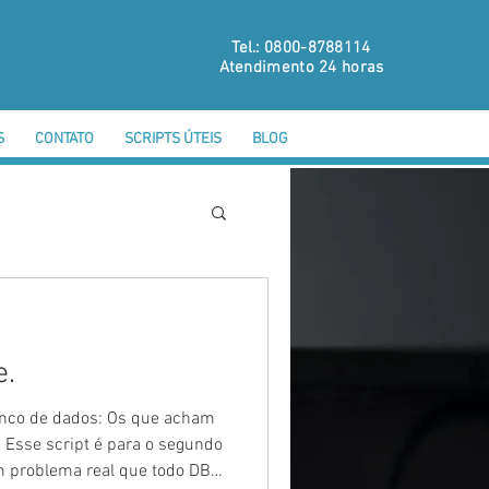
Tel.: 0800-8788114
Atendimento 24 horas
S
CONTATO
SCRIPTS ÚTEIS
BLOG
e.
banco de dados: Os que acham
Esse script é para o segundo
um problema real que todo DBA