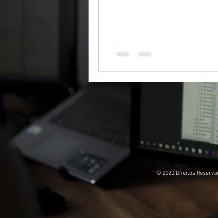
já enfrentou: Descobrir exata
d
© 2020 Direitos Reservad