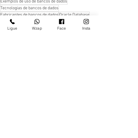
Exemplos de uso de bancos de dados
Tecnologias de bancos de dados
Fabricantes de bancos de dados
Oracle Database
Microsoft SQL Server
MySQL
PostgreSQL
IBM DB2
Ligue
Wzap
Face
Insta
MongoDB
Cassandra
Redis
SAP HANA
VoltDB
CouchDB
InfluxDB
Prometheus
Ver tudo
Posts recentes