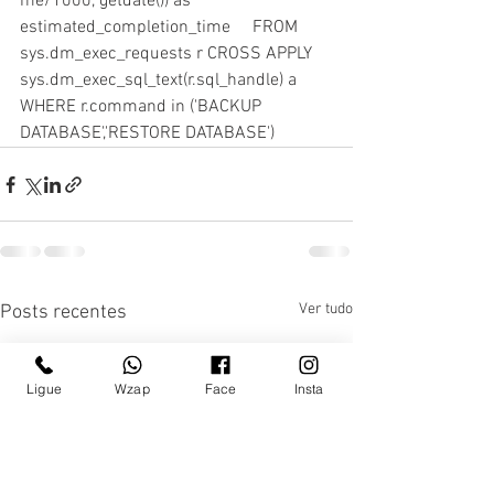
me/1000, getdate()) as 
estimated_completion_time     FROM 
sys.dm_exec_requests r CROSS APPLY 
sys.dm_exec_sql_text(r.sql_handle) a     
WHERE r.command in ('BACKUP 
DATABASE','RESTORE DATABASE') 
Ver tudo
Posts recentes
Ligue
Wzap
Face
Insta