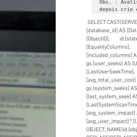
Obs. : Avali
depois crie 
 SELECT CAST(SERVERPROPERTY('ServerName') AS [nvarchar](256)) AS [SQLServer],        db.
[database_id] AS [Datab
[ObjectID],        id.[
[EqualityColumns],     
[included_columns] AS 
gs.[user_seeks] AS [Us
[LastUserSeekTime],   
[avg_total_user_cost] 
gs.[system_seeks] AS [
[last_system_seek] AS
[LastSystemScanTime], 
[avg_system_impact] AS
[avg_user_impact] * 0.
OBJECT_NAME(id.[object_