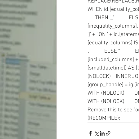
REPLACE(REPLACE(REPLACE(IS
WHEN id.[equality_colum
      THEN '_'         
[inequality_columns], ''), 
']' + ' ON ' + id.[statem
[equality_columns] IS N
','            ELSE ''   
[included_columns] + 
[smalldatetime]) AS [
(NOLOCK)    INNER JOI
[group_handle] = ig.[
WITH (NOLOCK)        O
WITH (NOLOCK)        O
Remove this to see fo
(RECOMPILE); 