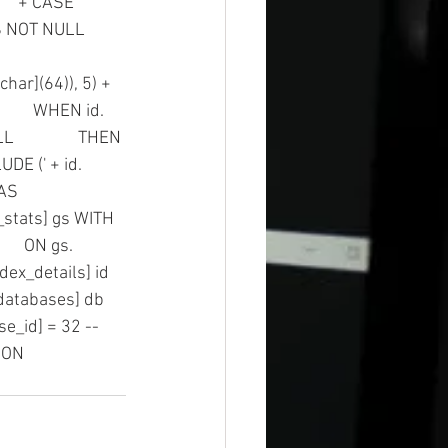
 + CASE             
NOT NULL          
varchar](64)), 5) + 
         WHEN id.
             THEN 
LUDE (' + id.
AS 
stats] gs WITH 
    ON gs.
ex_details] id 
[databases] db 
e_id] = 32 -- 
ION 