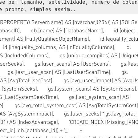
se bem tamanho, seletividade, número de coluna
e pronto, simples assim..
aseID],        db.[name] AS [DatabaseName],        id.[object_
statement] AS [FullyQualifiedObjectName],        id.[equality_co
   id.[inequality_columns] AS [InEqualityColumns],        id.
[IncludedColumns],        gs.[unique_compiles] AS [UniqueCom
erSeeks],        gs.[user_scans] AS [UserScans],        gs.[la
     gs.[last_user_scan] AS [LastUserScanTime],        gs.
AS [AvgTotalUserCost],        gs.[avg_user_impact] AS [AvgUser
SystemSeeks],        gs.[system_scans] AS [SystemScans],    
 [LastSystemSeekTime],        gs.[last_system_scan] AS 
       gs.[avg_total_system_cost] AS [AvgTotalSystemCost],   
 [AvgSystemImpact],        gs.[user_seeks] * gs.[avg_total_u
01) AS [IndexAdvantage],        'CREATE INDEX [Missing_IXNC
id], db.[database_id]) + '_'         + 