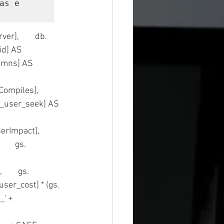
s e 
id] AS 
lumns] AS 
piles],        
st_user_seek] AS 
Impact],        
    gs.
     gs.
ser_cost] * (gs.
_' + 