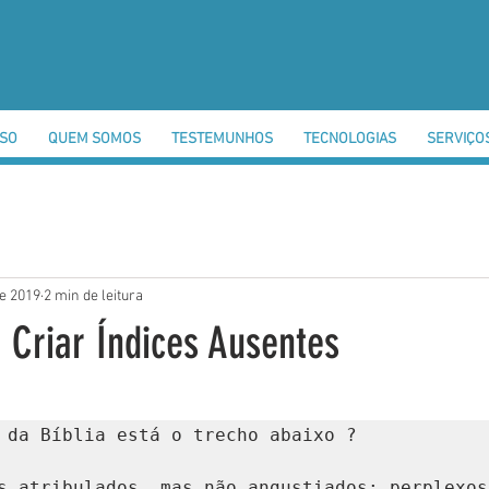
SSO
QUEM SOMOS
TESTEMUNHOS
TECNOLOGIAS
SERVIÇO
de 2019
2 min de leitura
 Criar Índices Ausentes
 da Bíblia está o trecho abaixo ?

s atribulados, mas não angustiados; perplexos,