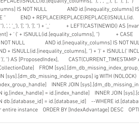
NULL(id.[equality_columns], ''), ', ', '_'), '[', ''), ']', '')        
ns] IS NOT NULL                AND id.[inequality_columns] IS 
   ELSE ''            END + REPLACE(REPLACE(REPLACE(ISNULL(id.
', ', '_'), '[', ''), ']', '') + '_'             + LEFT(CAST(NEWID() AS [n
ent] + ' (' + ISNULL(id.[equality_columns], '')             + CASE    
OT NULL                AND id.[inequality_columns] IS NOT NULL   
         END + ISNULL(id.[inequality_columns], '') + ')' + ISNULL(' INC
')', '') AS [ProposedIndex],        CAST(CURRENT_TIMESTAMP 
CollectionDate]    FROM [sys].[dm_db_missing_index_group_
N [sys].[dm_db_missing_index_groups] ig WITH (NOLOCK)    
index_group_handle]    INNER JOIN [sys].[dm_db_missing_ind
N ig.[index_handle] = id.[index_handle]    INNER JOIN [sys].
N db.[database_id] = id.[database_id]    --WHERE id.[databas
r entire instance    ORDER BY [IndexAdvantage] DESC    OPT