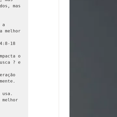
dos, mas 
a 
a melhor 
:8-18

mpacta o 
usca ? e 
ração 
ente.

usa. 
 melhor 