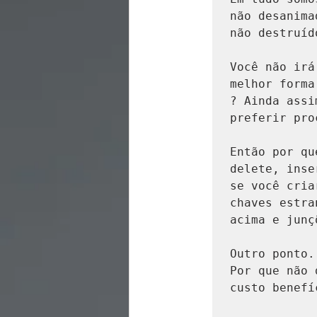
não desanima
não destruído
Você não irá
melhor forma
? Ainda assi
preferir pro
Então por qu
delete, inse
se você criar
chaves estra
acima e junç
Outro ponto.
Por que não 
custo benefíc