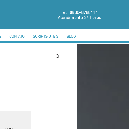
Tel.: 0800-8788114
Atendimento 24 horas
S
CONTATO
SCRIPTS ÚTEIS
BLOG
 mas 